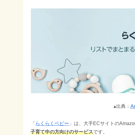
▴出典：
A
「
らくらくベビー
」は、大手ECサイトのAmaz
子育て中の方向けのサービス
です。